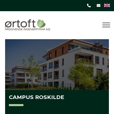
Gå
til
hovedindhold
CAMPUS ROSKILDE​