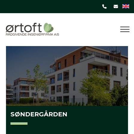
Gå
til
hovedindhold
SØNDERGÅRDEN​