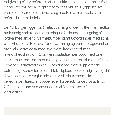
rådgivning på ny opførelse af 20 rækkehuse i 2 plan samt 16 et
plans kædevillaer alle opført som passivhuse. Byggeriet skal
være certificerede passivhuse og indeklima-mærkede samt
opført til rammebeløbet.
De 36 boliger ligger på 2 relativt små grunde, hvilket har medført
nødvendig varierende orientering udfordrende udlægning af
jordvarmeslanger til varmepumper samt udfordringer med at nå
passivhus krav. Behovet for opvarmning og varmt brugsvand er
søgt minimeret.også mod syd/vest. Kombineret med
myndighedskrav om 2 parkeringspladser per bolig medførte
Indeklimaet om sommeren er tilgodeset ved enkel men effektiv
udvendig solafskærmning i kombination med supplerende
udluftning. Behov for plads til teknikplads, serviceudgifter, og drift
& vedligehold er søgt minimeret ved totaløkonomiske
beregninger, ligesom byggeriet er forberedt for det fossil fri og
CO2 fri samfund ved anvendelse af ”overskuds el” fra
vindmøller.